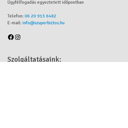
Ügyfélfogadás egyeztetett időpontban
Telefon:
06 20 913 6482
E-mail:
info@szuperbiztos.hu
Szolgáltatásaink:
Szakmai felelősségbiztosítások
Üzleti biztosítások Cégeknek, Intézményeknek
Egészség, Baleset és Életbiztosítások
Hitelügyintézés
Lakás és Társasház biztosítások
Nyugdíjbiztosítások