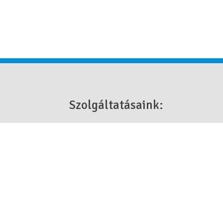
Szolgáltatásaink:
Szakmai felelősségbiztosítások
Üzleti biztosítások Cégeknek, Intézményeknek
Egészség, Baleset és Életbiztosítások
Hitelügyintézés
Lakás és Társasház biztosítások
Nyugdíjbiztosítások