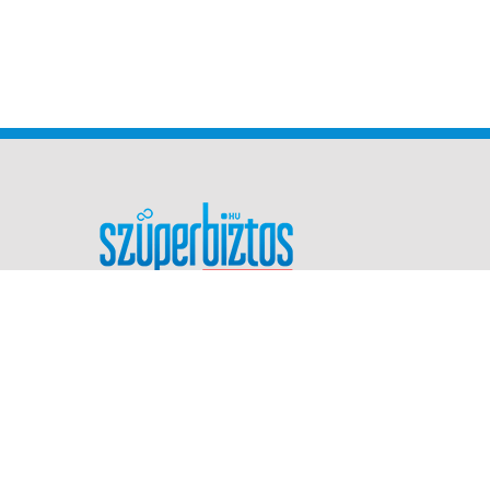
Biztosításkötés – Pénzügyi tanácsadás
– Hitelügyintézés – Nyugdíjtervezés –
2000 óta
Adatkezelési és adatvédelmi tájékoztató
Impresszum