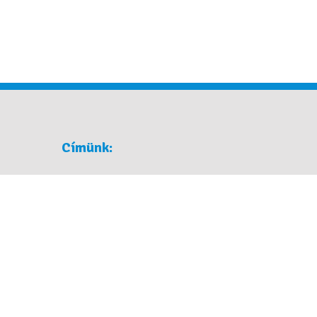
Címünk:
1036 Budapest, Óbuda, Tímár utca 8/a
Ügyfélfogadás egyeztetett időpontban
Telefon:
06 20 913 6482
E-mail:
info@szuperbiztos.hu