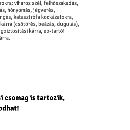
árokra: viharos szél, felhőszakadás,
ás, hónyomás, jégverés,
ngés, katasztrófa kockázatokra,
zkárra (csőtörés, beázás, dugulás),
biztosítási kárra, eb-tartói
árra.
si csomag
is tartozik,
odhat!