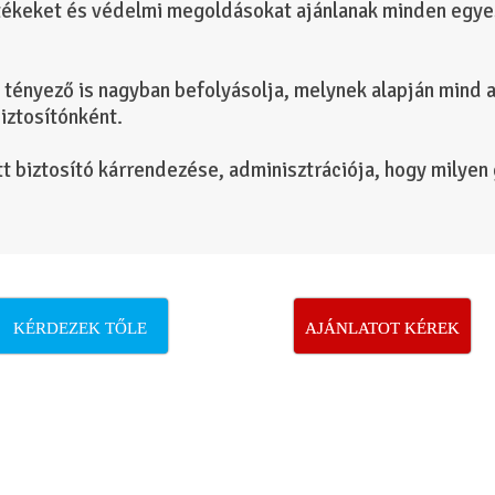
tékeket és védelmi megoldásokat ajánlanak minden egyes
 tényező is nagyban befolyásolja, melynek alapján mind a 
biztosítónként.
tt biztosító kárrendezése, adminisztrációja, hogy milyen
KÉRDEZEK TŐLE
AJÁNLATOT KÉREK