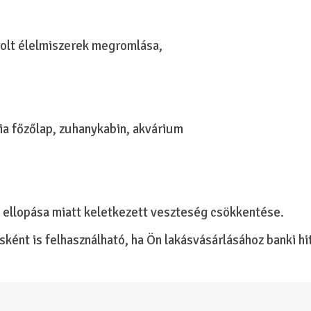
rolt élelmiszerek megromlása,
a főzőlap, zuhanykabin, akvárium
 ellopása miatt keletkezett veszteség csökkentése.
sként is felhasználható, ha Ön lakásvásárlásához banki hi