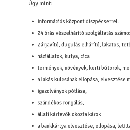
Úgy mint:
Információs központ diszpécserrel.
24 órás vészelhárító szolgáltatás szám
Zárjavító, dugulás elhárító, lakatos, te
háziállatok, kutya, cica
termények, növények, kerti bútorok, me
a lakás kulcsának ellopása, elvesztése m
igazolványok pótlása,
szándékos rongálás,
állati kártevők okozta károk
a bankkártya elvesztése, ellopása, letilt