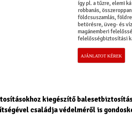
így pl. a tűzre, elemi k
robbanás, összeroppan
földcsuszamlás, földre
betörésre, üveg- és ví
magánemberi felelősség
felelősségbiztosítási k
AJÁNLATOT KÉREK
ztosításokhoz kiegészítő
balesetbiztosítá
ítségével családja védelméről is gondosk