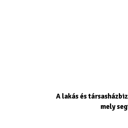
A lakás és társasházbi
mely seg