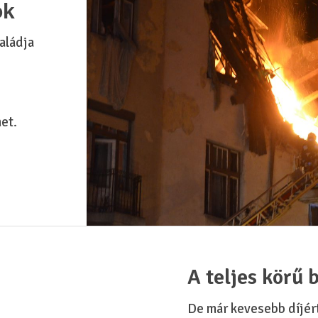
ok
aládja
et.
A teljes körű b
De már kevesebb díjért