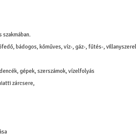
os szakmában.
tőfedő, bádogos, kőműves, víz-, gáz-, fűtés-, villanyszere
dencék, gépek, szerszámok, vízelfolyás
iatti zárcsere,
ása