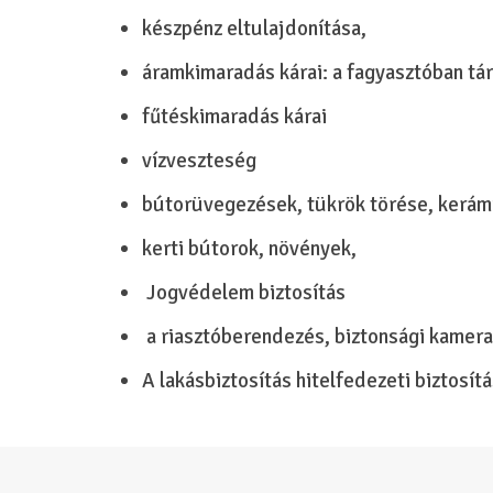
készpénz eltulajdonítása,
áramkimaradás kárai: a fagyasztóban tá
fűtéskimaradás kárai
vízveszteség
bútorüvegezések, tükrök törése, kerámi
kerti bútorok, növények,
Jogvédelem biztosítás
a riasztóberendezés, biztonsági kamera
A lakásbiztosítás hitelfedezeti biztosítá