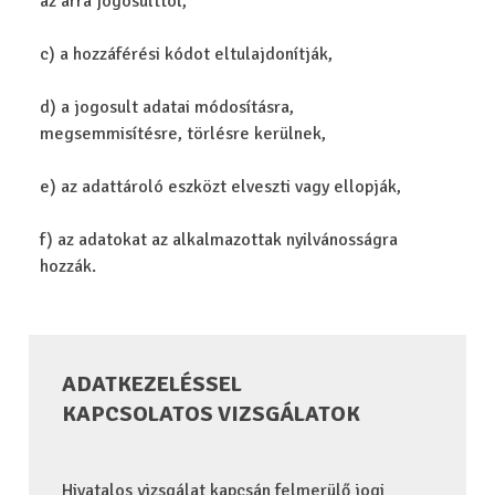
az arra jogosulttól,
c) a hozzáférési kódot eltulajdonítják,
d) a jogosult adatai módosításra,
megsemmisítésre, törlésre kerülnek,
e) az adattároló eszközt elveszti vagy ellopják,
f) az adatokat az alkalmazottak nyilvánosságra
hozzák.
ADATKEZELÉSSEL
KAPCSOLATOS VIZSGÁLATOK
Hivatalos vizsgálat kapcsán felmerülő jogi