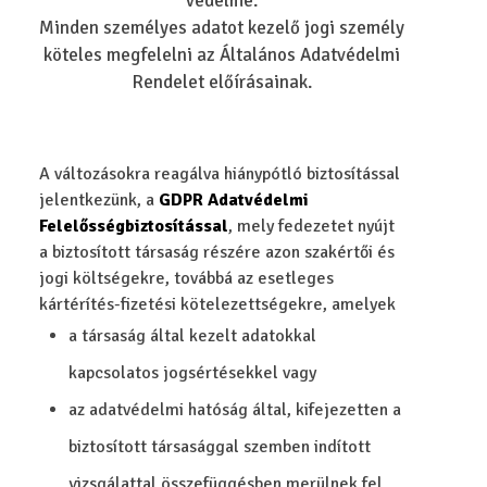
védelme.
Minden személyes adatot kezelő jogi személy
köteles megfelelni az Általános Adatvédelmi
Rendelet előírásainak.
A változásokra reagálva hiánypótló biztosítással
jelentkezünk, a
GDPR Adatvédelmi
Felelősségbiztosítással
, mely fedezetet nyújt
a biztosított társaság részére azon szakértői és
jogi költségekre, továbbá az esetleges
kártérítés-fizetési kötelezettségekre, amelyek
a társaság által kezelt adatokkal
kapcsolatos jogsértésekkel vagy
az adatvédelmi hatóság által, kifejezetten a
biztosított társasággal szemben indított
vizsgálattal összefüggésben merülnek fel.